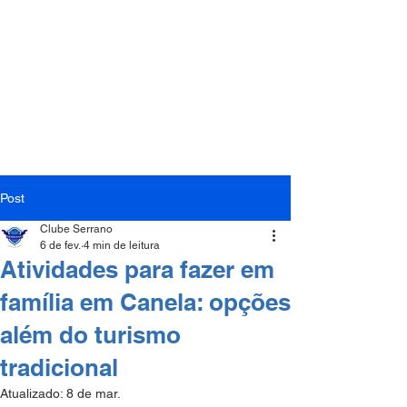
(54) 3282-1104
(54) 99158-9433
Post
Clube Serrano
6 de fev.
4 min de leitura
Atividades para fazer em
família em Canela: opções
além do turismo
tradicional
Atualizado:
8 de mar.