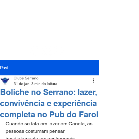
(54) 3282-1104
(54) 99158-9433
Post
Clube Serrano
31 de jan.
3 min de leitura
Boliche no Serrano: lazer,
convivência e experiência
completa no Pub do Farol
Quando se fala em lazer em Canela, as 
pessoas costumam pensar 
imediatamente em gastronomia, 