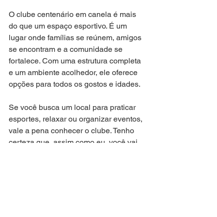
O clube centenário em canela é mais 
do que um espaço esportivo. É um 
lugar onde famílias se reúnem, amigos 
se encontram e a comunidade se 
fortalece. Com uma estrutura completa 
e um ambiente acolhedor, ele oferece 
opções para todos os gostos e idades.
Se você busca um local para praticar 
esportes, relaxar ou organizar eventos, 
vale a pena conhecer o clube. Tenho 
certeza que, assim como eu, você vai 
se encantar com o que ele tem a 
oferecer.
Que tal planejar uma visita e descobrir 
tudo isso pessoalmente? O Clube 
Centenário espera por você com portas 