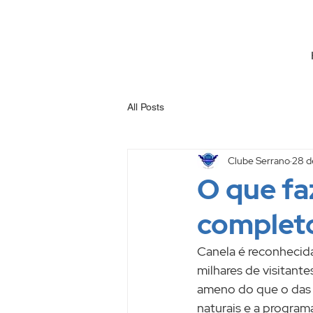
(54) 3282-1104
(54) 9
All Posts
Clube Serrano
28 d
O que fa
completo
Canela é reconhecid
milhares de visitant
ameno do que o das g
naturais e a progra