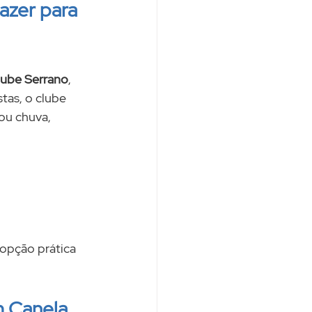
azer para 
lube Serrano
, 
tas, o clube 
ou chuva, 
opção prática 
m Canela