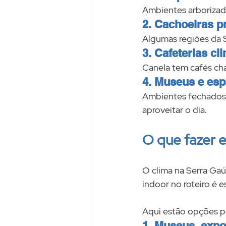
Ambientes arborizado
2. Cachoeiras p
Algumas regiões da S
3. Cafeterias cl
Canela tem cafés cha
4. Museus e es
Ambientes fechados e
aproveitar o dia.
O que fazer 
O clima na Serra Gaú
indoor no roteiro é e
Aqui estão opções p
1. Museus, expo