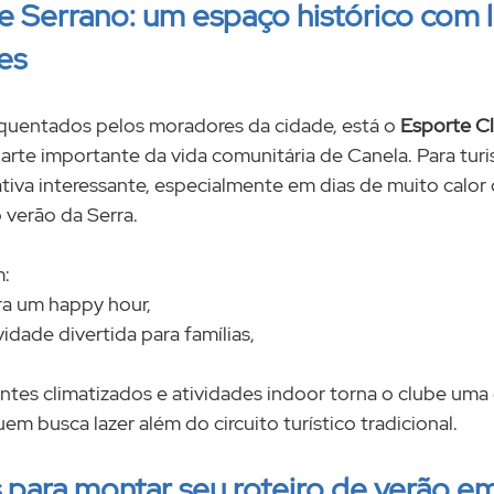
 Serrano: um espaço histórico com l
es
quentados pelos moradores da cidade, está o 
Esporte C
rte importante da vida comunitária de Canela. Para turis
tiva interessante, especialmente em dias de muito calor 
 verão da Serra.
m:
ra um happy hour,
vidade divertida para famílias,
tes climatizados e atividades indoor torna o clube uma 
em busca lazer além do circuito turístico tradicional.
s para montar seu roteiro de verão e