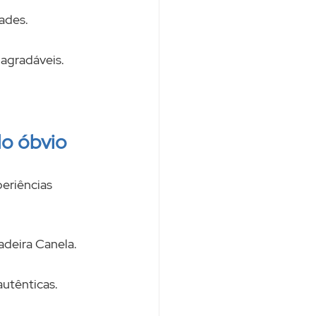
ades.
agradáveis.
do óbvio
eriências 
adeira Canela.
utênticas.