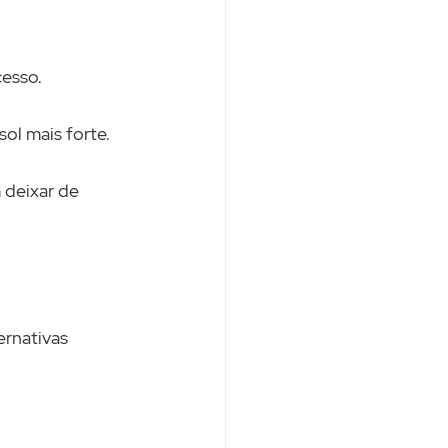
cesso.
ol mais forte.
 deixar de 
ernativas 