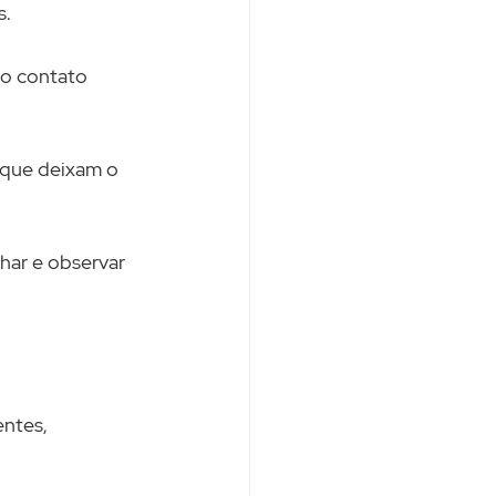
s.
do contato 
 que deixam o 
har e observar 
ntes, 