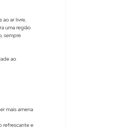
o ar livre, 
ra uma região 
o, sempre 
dade ao 
ser mais amena 
o refrescante e 