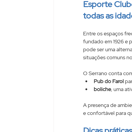
Esporte Clube
todas as idad
Entre os espaços fre
fundado em 1926 e pa
pode ser uma alterna
situações comuns no
O Serrano conta co
Pub do Farol
 pa
boliche
, uma ati
A presença de ambien
e confortável para qu
Dicas prática