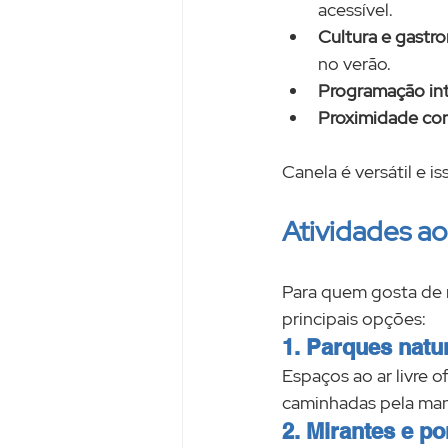
acessível.
Cultura e gastr
no verão.
Programação in
Proximidade c
Canela é versátil e i
Atividades ao
Para quem gosta de n
principais opções:
1. Parques natu
Espaços ao ar livre o
caminhadas pela manh
2. Mirantes e p