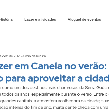
9158-9433
História
Lazer e atividades
Aluguel de eventos
e dez. de 2025
4 min de leitura
zer em Canela no verão:
 para aproveitar a cida
a como um dos destinos mais charmosos da Serra Gaúcha
es todos os anos, especialmente durante o verão. Entre o 
randes capitais, a atmosfera acolhedora da cidade, suas
mação intensa do fim de ano, muita gente chega com uma