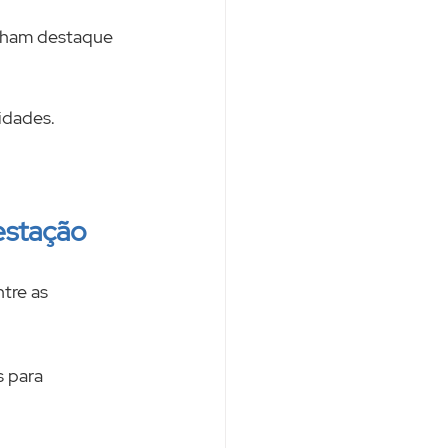
anham destaque 
idades.
 estação
tre as 
s para 