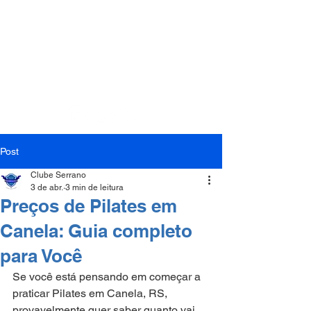
(54) 3282-1104
(54) 99158-9433
Post
Clube Serrano
3 de abr.
3 min de leitura
Preços de Pilates em
Canela: Guia completo
para Você
Se você está pensando em começar a 
praticar Pilates em Canela, RS, 
provavelmente quer saber quanto vai 